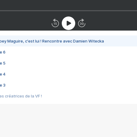
bey Maguire, c'est lui ! Rencontre avec Damien Witecka
e 6
e 5
e 4
e 3
s créatrices de la VF !
e 2
e 1
e Mektoub My Love arrive enfin ! Rencontre avec Shaïn Boumedine et Sal