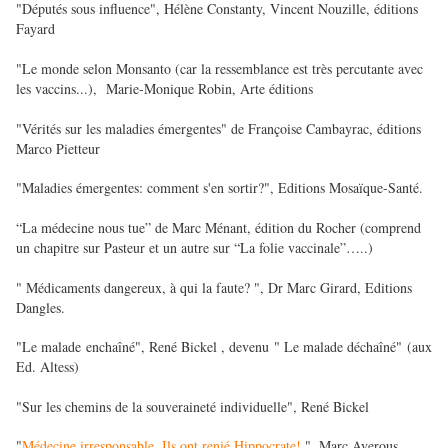
"Députés sous influence", Hélène Constanty, Vincent Nouzille, éditions
Fayard
"Le monde selon Monsanto (car la ressemblance est très percutante avec
les vaccins...), Marie-Monique Robin, Arte éditions
"Vérités sur les maladies émergentes" de Françoise Cambayrac, éditions
Marco Pietteur
"Maladies émergentes: comment s'en sortir?", Editions Mosaïque-Santé.
“La médecine nous tue” de Marc Ménant, édition du Rocher (comprend
un chapitre sur Pasteur et un autre sur “La folie vaccinale”…..)
" Médicaments dangereux, à qui la faute? ", Dr Marc Girard, Editions
Dangles.
"Le malade enchaîné", René Bickel , devenu " Le malade déchaîné" (aux
Ed. Altess)
"Sur les chemins de la souveraineté individuelle", René Bickel
"
Médecine irresponsable, Ils ont renié Hippocrate!
", Marc Averous,