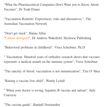
"What the Pharmaceutical Companies Don't Want you to Know About
Vaccines", Dr Todd Elsner
"Vaccination Roulette: Experiences, risks and alternatives.", The
Australian Vaccination Network
"Don't get stuck", Hanna Allen
"
Callous disregard
", Dr Andrew Wakefield, Skyhorse Publishing
"Behavioral problems in childhood", Viera Scheibner, Ph.D
" Vaccination- Hundred years of orthodox research shows that vaccines
represents a medical assault on the immune system", Viera Scheibner
"The sanctity of blood: vaccination is not immunization", Tim O' Shea
"Raising a vaccine free child", Wendy Lydall
" When your doctor is wrong: hepatitis B vaccine and autism", Judy
Converse
"The vaccine guide", Randall Neustaedter