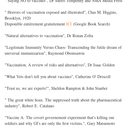
" Saying NO to vaccines", Dr Sherri Tempenny and NMA Media Press
" Horrors of vaccination exposed and illustrated", Chas M. Higgins,
Brooklyn, 1920
Disponible entièrement gratuitement
ICI
(Google Book Search)
"Natural alternatives to vaccination", Dr Ronan Zolta
"Legitimate Immunity Versus Chaos- Transcending the futile dream of
universal immunizarion", Raymond Obomsawin
"Vaccination, A review of risks and alternatives", Dr Isaac Golden
"What Vets don't tell you about vaccines", Catherine O' Driscoll
"Trust us, we are experts!", Sheldon Rampton & John Stauber
" The great white hoax. The suppressed truth about the pharmaceutical
industry", Robert E. Catalano
"Vaccine A. The covert governement experiment that's killing our
soldiers and why GI's are only the first victims.", Gary Matsumoto