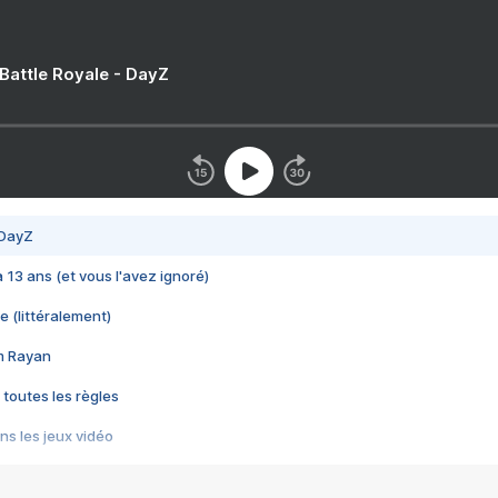
 Battle Royale - DayZ
 DayZ
 a 13 ans (et vous l'avez ignoré)
e (littéralement)
im Rayan
 toutes les règles
s les jeux vidéo
us choquant de Rockstar ? - Le scandale BULLY