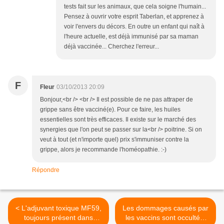
tests fait sur les animaux, que cela soigne l'humain...
Pensez à ouvrir votre esprit Taberlan, et apprenez à
voir l'envers du décors. En outre un enfant qui naît à
l'heure actuelle, est déjà immunisé par sa maman
déjà vaccinée... Cherchez l'erreur...
F
Fleur
03/10/2013 20:09
Bonjour,<br /> <br /> Il est possible de ne pas attraper de
grippe sans être vacciné(e). Pour ce faire, les huiles
essentielles sont très efficaces. Il existe sur le marché des
synergies que l'on peut se passer sur la<br /> poitrine. Si on
veut à tout (et n'importe quel) prix s'immuniser contre la
grippe, alors je recommande l'homéopathie. :-)
Répondre
< L'adjuvant toxique MF59,
Les dommages causés par
toujours présent dans
les vaccins sont occultés.