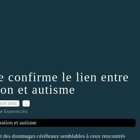
 confirme le lien entre
ion et autisme
6.07.2010
…
ar Expovaccins
nt des dommages cérébraux semblables à ceux rencontrés